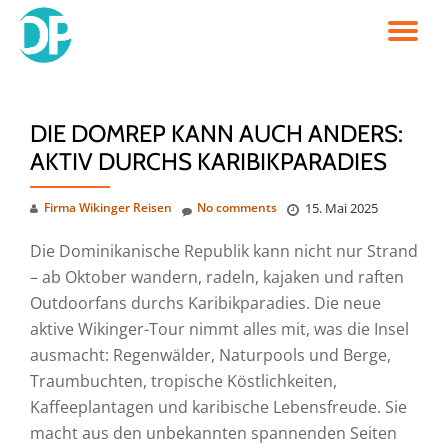
TO
Skip
to
NA
content
DIE DOMREP KANN AUCH ANDERS:
AKTIV DURCHS KARIBIKPARADIES
Firma Wikinger Reisen
No comments
15. Mai 2025
Die Dominikanische Republik kann nicht nur Strand
– ab Oktober wandern, radeln, kajaken und raften
Outdoorfans durchs Karibikparadies. Die neue
aktive Wikinger-Tour nimmt alles mit, was die Insel
ausmacht: Regenwälder, Naturpools und Berge,
Traumbuchten, tropische Köstlichkeiten,
Kaffeeplantagen und karibische Lebensfreude. Sie
macht aus den unbekannten spannenden Seiten