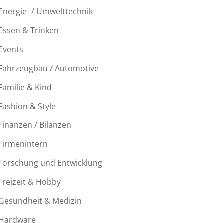
Energie- / Umwelttechnik
Essen & Trinken
Events
Fahrzeugbau / Automotive
Familie & Kind
Fashion & Style
Finanzen / Bilanzen
Firmenintern
Forschung und Entwicklung
Freizeit & Hobby
Gesundheit & Medizin
Hardware