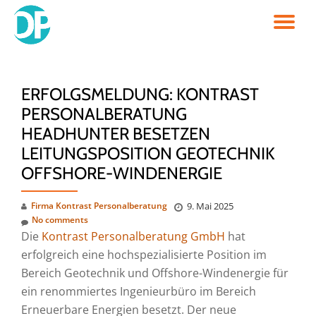
TO
Skip
to
NA
content
ERFOLGSMELDUNG: KONTRAST
PERSONALBERATUNG
HEADHUNTER BESETZEN
LEITUNGSPOSITION GEOTECHNIK
OFFSHORE-WINDENERGIE
Firma Kontrast Personalberatung
9. Mai 2025
No comments
Die
Kontrast Personalberatung GmbH
hat
erfolgreich eine hochspezialisierte Position im
Bereich Geotechnik und Offshore-Windenergie für
ein renommiertes Ingenieurbüro im Bereich
Erneuerbare Energien besetzt. Der neue