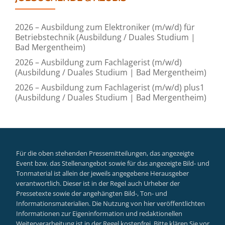
2026 – Ausbildung zum Elektroniker (m/w/d) für
Betriebstechnik (Ausbildung / Duales Studium |
Bad Mergentheim)
2026 – Ausbildung zum Fachlagerist (m/w/d)
(Ausbildung / Duales Studium | Bad Mergentheim)
2026 – Ausbildung zum Fachlagerist (m/w/d) plus1
(Ausbildung / Duales Studium | Bad Mergentheim)
Für die oben stehenden Pressemitteilungen, das angezeigte
Event bzw. das Stellenangebot sowie für das angezeigte Bild- und
Tonmaterial ist allein der jeweils angegebene Herausgeber
verantwortlich. Dieser ist in der Regel auch Urheber der
Pressetexte sowie der angehängten Bild-, Ton- und
Informationsmaterialien. Die Nutzung von hier veröffentlichten
Informationen zur Eigeninformation und redaktionellen
Weiterverarbeitung ist in der Regel kostenfrei. Bitte klären Sie vor