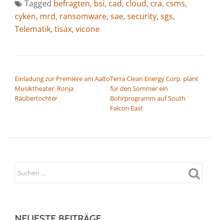
Tagged
befragten
,
bsi
,
cad
,
cloud
,
cra
,
csms
,
cyken
,
mrd
,
ransomware
,
sae
,
security
,
sgs
,
Telematik
,
tisax
,
vicone
BEITRAGSNAVIGATION
Einladung zur Premiere am Aalto
Terra Clean Energy Corp. plant
Musiktheater: Ronja
für den Sommer ein
Räubertochter
Bohrprogramm auf South
Falcon East
NEUESTE BEITRÄGE