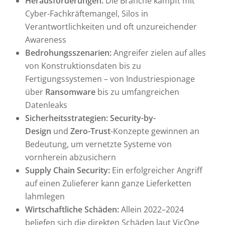
Herausforderungen:
Die Branche kämpft mit
Cyber-Fachkräftemangel, Silos in
Verantwortlichkeiten und oft unzureichender
Awareness
Bedrohungsszenarien:
Angreifer zielen auf alles
von Konstruktionsdaten bis zu
Fertigungssystemen – von Industriespionage
über
Ransomware
bis zu umfangreichen
Datenleaks
Sicherheitsstrategien:
Security-by-
Design
und
Zero-Trust
-Konzepte gewinnen an
Bedeutung, um vernetzte Systeme von
vornherein abzusichern
Supply Chain Security:
Ein erfolgreicher Angriff
auf einen Zulieferer kann ganze Lieferketten
lahmlegen
Wirtschaftliche Schäden:
Allein 2022–2024
beliefen sich die direkten Schäden laut VicOne