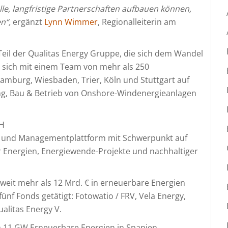
le, langfristige Partnerschaften aufbauen können,
n“,
ergänzt
Lynn Wimmer
, Regionalleiterin am
Teil der Qualitas Energy Gruppe, die sich dem Wandel
 sich mit einem Team von mehr als 250
amburg, Wiesbaden, Trier, Köln und Stuttgart auf
ung, Bau & Betrieb von Onshore-Windenergieanlagen
bH
nt- und Managementplattform mit Schwerpunkt auf
 Energien, Energiewende-Projekte und nachhaltiger
tweit mehr als 12 Mrd. € in erneuerbare Energien
fünf Fonds getätigt: Fotowatio / FRV, Vela Energy,
ualitas Energy V.
m 11 GW Erneuerbare Energien in Spanien,