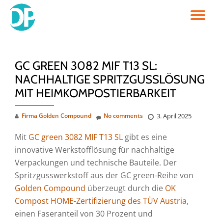
TO
Skip
to
NA
content
GC GREEN 3082 MIF T13 SL:
NACHHALTIGE SPRITZGUSSLÖSUNG
MIT HEIMKOMPOSTIERBARKEIT
Firma Golden Compound
No comments
3. April 2025
Mit
GC green 3082 MIF T13 SL
gibt es eine
innovative Werkstofflösung für nachhaltige
Verpackungen und technische Bauteile. Der
Spritzgusswerkstoff aus der GC green-Reihe von
Golden Compound
überzeugt durch die
OK
Compost HOME-Zertifizierung des TÜV Austria
,
einen Faseranteil von 30 Prozent und