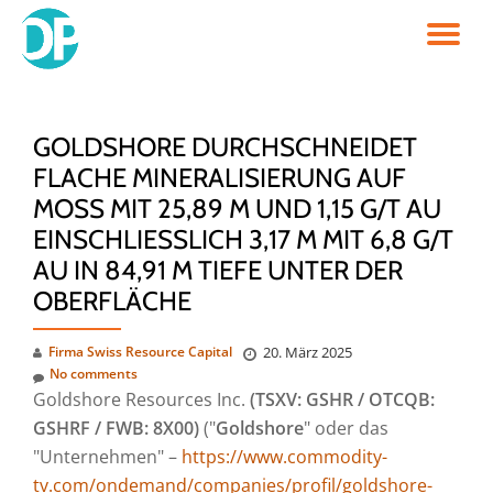
TO
Skip
to
NA
content
GOLDSHORE DURCHSCHNEIDET
FLACHE MINERALISIERUNG AUF
MOSS MIT 25,89 M UND 1,15 G/T AU
EINSCHLIESSLICH 3,17 M MIT 6,8 G/T A
U IN 84,91 M TIEFE UNTER DER O
BERFLÄCHE
Firma Swiss Resource Capital
20. März 2025
No comments
Goldshore Resources Inc.
(TSXV: GSHR / OTCQB:
GSHRF / FWB: 8X00)
("
Goldshore
" oder das
"Unternehmen" –
https://www.commodity-
tv.com/ondemand/companies/profil/goldshore-