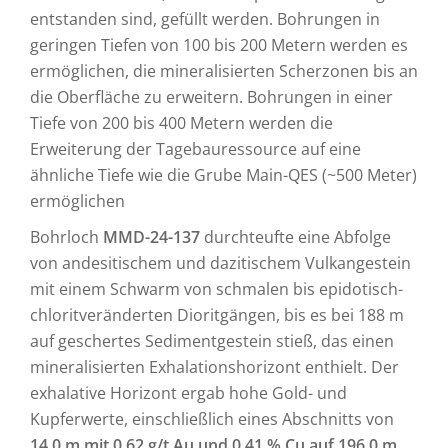
entstanden sind, gefüllt werden. Bohrungen in
geringen Tiefen von 100 bis 200 Metern werden es
ermöglichen, die mineralisierten Scherzonen bis an
die Oberfläche zu erweitern. Bohrungen in einer
Tiefe von 200 bis 400 Metern werden die
Erweiterung der Tagebauressource auf eine
ähnliche Tiefe wie die Grube Main-QES (~500 Meter)
ermöglichen
Bohrloch
MMD-24-137
durchteufte eine Abfolge
von andesitischem und dazitischem Vulkangestein
mit einem Schwarm von schmalen bis epidotisch-
chloritveränderten Dioritgängen, bis es bei 188 m
auf geschertes Sedimentgestein stieß, das einen
mineralisierten Exhalationshorizont enthielt. Der
exhalative Horizont ergab hohe Gold- und
Kupferwerte, einschließlich eines Abschnitts von
14,0 m mit 0,62 g/t Au und 0,41 % Cu auf 196,0 m,