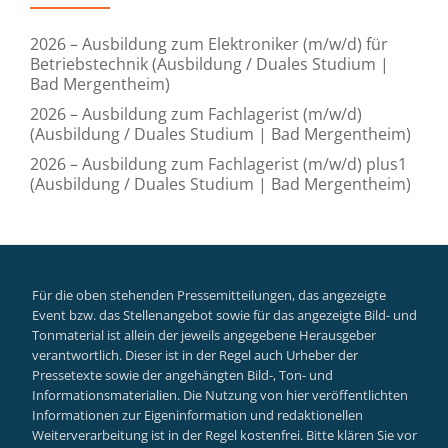
2026 – Ausbildung zum Elektroniker (m/w/d) für
Betriebstechnik (Ausbildung / Duales Studium |
Bad Mergentheim)
2026 – Ausbildung zum Fachlagerist (m/w/d)
(Ausbildung / Duales Studium | Bad Mergentheim)
2026 – Ausbildung zum Fachlagerist (m/w/d) plus1
(Ausbildung / Duales Studium | Bad Mergentheim)
Für die oben stehenden Pressemitteilungen, das angezeigte
Event bzw. das Stellenangebot sowie für das angezeigte Bild- und
Tonmaterial ist allein der jeweils angegebene Herausgeber
verantwortlich. Dieser ist in der Regel auch Urheber der
Pressetexte sowie der angehängten Bild-, Ton- und
Informationsmaterialien. Die Nutzung von hier veröffentlichten
Informationen zur Eigeninformation und redaktionellen
Weiterverarbeitung ist in der Regel kostenfrei. Bitte klären Sie vor