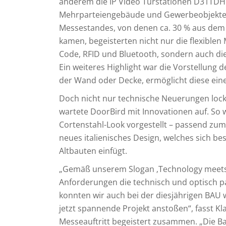
anderem die IP Video Türstationen D31TDH
Mehrparteiengebäude und Gewerbeobjekte mi
Messestandes, von denen ca. 30 % aus de
kamen, begeisterten nicht nur die flexiblen 
Code, RFID und Bluetooth, sondern auch die
Ein weiteres Highlight war die Vorstellung
der Wand oder Decke, ermöglicht diese eine
Doch nicht nur technische Neuerungen lockt
wartete DoorBird mit Innovationen auf. So
Cortenstahl-Look vorgestellt – passend zum
neues italienisches Design, welches sich 
Altbauten einfügt.
„Gemäß unserem Slogan ‚Technology meets D
Anforderungen die technisch und optisch p
konnten wir auch bei der diesjährigen BAU 
jetzt spannende Projekt anstoßen“, fasst Kl
Messeauftritt begeistert zusammen. „Die B