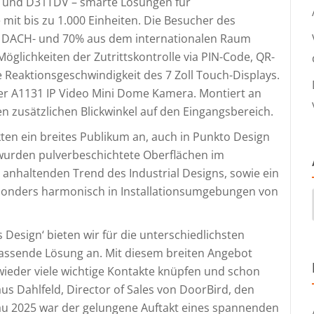
 und D31TDV – smarte Lösungen für
t bis zu 1.000 Einheiten. Die Besucher des
m DACH- und 70% aus dem internationalen Raum
Möglichkeiten der Zutrittskontrolle via PIN-Code, QR-
 Reaktionsgeschwindigkeit des 7 Zoll Touch-Displays.
 der A1131 IP Video Mini Dome Kamera. Montiert an
n zusätzlichen Blickwinkel auf den Eingangsbereich.
en ein breites Publikum an, auch in Punkto Design
 wurden pulverbeschichtete Oberflächen im
 anhaltenden Trend des Industrial Designs, sowie ein
besonders harmonisch in Installationsumgebungen von
esign‘ bieten wir für die unterschiedlichsten
assende Lösung an. Mit diesem breiten Angebot
wieder viele wichtige Kontakte knüpfen und schon
aus Dahlfeld, Director of Sales von DoorBird, den
au 2025 war der gelungene Auftakt eines spannenden