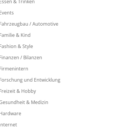
Essen & Trinken
Events
Fahrzeugbau / Automotive
Familie & Kind
Fashion & Style
Finanzen / Bilanzen
Firmenintern
Forschung und Entwicklung
Freizeit & Hobby
Gesundheit & Medizin
Hardware
Internet