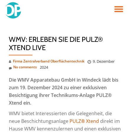
TO
Skip
to
NA
content
WMV: ERLEBEN SIE DIE PULZ®
XTEND LIVE
Firma Zentralverband Oberflächentechnik
9. Dezember
No comments
2024
Die WMV Apparatebau GmbH in Windeck lädt bis
zum 19. Dezember 2024 zu einer exklusiven
Besichtigung ihrer Technikums-Anlage PULZ®
Xtend ein.
WMV bietet Interessierten die Gelegenheit, die
neue Beschichtungsanlage
PULZ® Xtend
direkt im
Hause WMV kennenzulernen und einen exklusiven