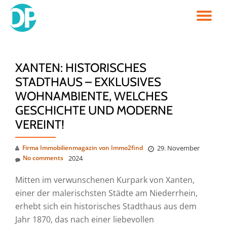
TO
Skip
to
NA
content
XANTEN: HISTORISCHES
STADTHAUS – EXKLUSIVES
WOHNAMBIENTE, WELCHES
GESCHICHTE UND MODERNE
VEREINT!
Firma Immobilienmagazin von Immo2find
29. November
No comments
2024
Mitten im verwunschenen Kurpark von Xanten,
einer der malerischsten Städte am Niederrhein,
erhebt sich ein historisches Stadthaus aus dem
Jahr 1870, das nach einer liebevollen