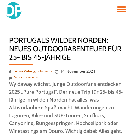
TO
Skip
to
NA
content
PORTUGALS WILDER NORDEN:
NEUES OUTDOORABENTEUER FÜR
25- BIS 45-JÄHRIGE
Firma Wikinger Reisen
14. November 2024
No comments
Wyldaway wächst, junge Outdoorfans entdecken
2025 „Pure Portugal“. Der neue Trip für 25- bis 45-
Jährige im wilden Norden hat alles, was
Aktivurlaubern Spaß macht: Wanderungen zu
Lagunen, Bike- und SUP-Touren, Surfkurs,
Canyoning, Bungeespringen, Hochseilpark oder
Winetastings am Douro. Wichtig dabei: Alles geht,