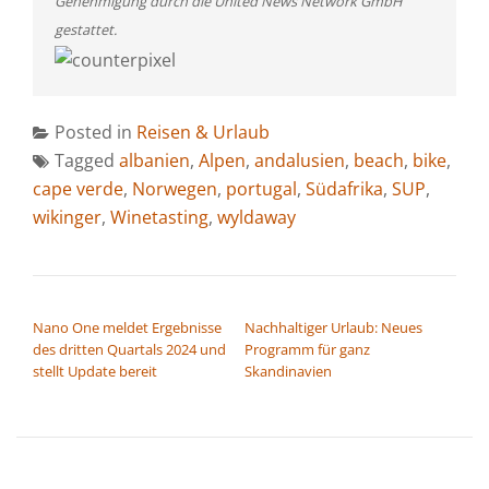
Genehmigung durch die United News Network GmbH
gestattet.
Posted in
Reisen & Urlaub
Tagged
albanien
,
Alpen
,
andalusien
,
beach
,
bike
,
cape verde
,
Norwegen
,
portugal
,
Südafrika
,
SUP
,
wikinger
,
Winetasting
,
wyldaway
BEITRAGSNAVIGATION
Nano One meldet Ergebnisse
Nachhaltiger Urlaub: Neues
des dritten Quartals 2024 und
Programm für ganz
stellt Update bereit
Skandinavien