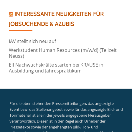
INTERESSANTE NEUIGKEITEN FÜR
JOBSUCHENDE & AZUBIS
IAV stellt sich neu auf
Werkstudent Human Resources (m/w/d) (Teilzeit |
Neuss)
Elf Nachwuchskräfte starten bei KRAUSE in
Ausbildung und Jahrespraktikum
Für die oben stehenden Pressemitteilungen, das angezeigte
Event bzw. das Stellenangebot sowie für das angezeigte Bild- und
Tonmaterial ist allein der jeweils angegebene Herausgeber
verantwortlich. Dieser ist in der Regel auch Urheber der
Pressetexte sowie der angehängten Bild-, Ton- und