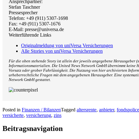
Ansprechpartner:
Stefan Taschner
Pressesprecher
Telefon: +49 (911) 5307-1698
Fax: +49 (911) 5307-1676
E-Mail: presse@universa.de
Weiterführende Links
Originalmeldung von uniVersa Versicherungen
Alle Stories von uniVersa Versicherungen
Für die oben stehende Story ist allein der jeweils angegebene Herausgeber (s
Informationsmaterialien. Die United News Network GmbH übernimmt keine Haf
Vorsatz oder grober Fahrlässigkeit. Die Nutzung von hier archivierten Inform
urheberrechtliche Fragen mit dem angegebenen Herausgeber. Eine systemati
Network GmbH gestattet.
Posted in
Finanzen / Bilanzen
Tagged
altersrente
,
anbieter
,
fondspolic
versicherte
,
versicherung
,
zins
Beitragsnavigation