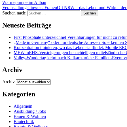
Wärmepumpe im Altbau
Veranstaltungshinweis: FrauenOrt NRW – das Leben und Wirken der 
Suchen nach:
Neueste Beiträge
First Phosphate unterzeichnet Vereinbarungen für nicht zu re
„Made in Germany“ oder nur deutsche Adresse? So erkennen Sie
Konzentration trainieren, wo das Leben stattfindet: Mobile EE
MEW: nEHS-Versteigerungen benachteiligen mittelständische
Volley-Wundertag kehrt nach Kalkar zurück: Familien-Event ver
Archiv
Archiv
Kategorien
Allgemein
Ausbildung / Jobs
Bauen & Wohnen
Bautechnik
Beauty & Wellness