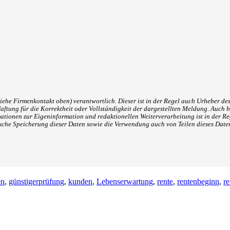
iehe Firmenkontakt oben) verantwortlich. Dieser ist in der Regel auch Urheber des
tung für die Korrektheit oder Vollständigkeit der dargestellten Meldung. Auch b
ationen zur Eigeninformation und redaktionellen Weiterverarbeitung ist in der Reg
sche Speicherung dieser Daten sowie die Verwendung auch von Teilen dieses Date
en
,
günstigerprüfung
,
kunden
,
Lebenserwartung
,
rente
,
rentenbeginn
,
re