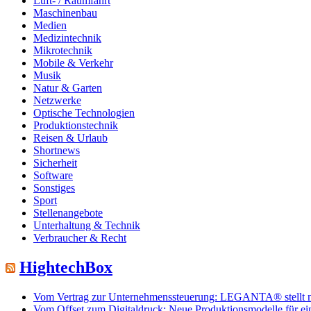
Luft- / Raumfahrt
Maschinenbau
Medien
Medizintechnik
Mikrotechnik
Mobile & Verkehr
Musik
Natur & Garten
Netzwerke
Optische Technologien
Produktionstechnik
Reisen & Urlaub
Shortnews
Sicherheit
Software
Sonstiges
Sport
Stellenangebote
Unterhaltung & Technik
Verbraucher & Recht
HightechBox
Vom Vertrag zur Unternehmenssteuerung: LEGANTA® stellt neu
Vom Offset zum Digitaldruck: Neue Produktionsmodelle für e