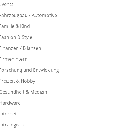
Events
Fahrzeugbau / Automotive
Familie & Kind
Fashion & Style
Finanzen / Bilanzen
Firmenintern
Forschung und Entwicklung
Freizeit & Hobby
Gesundheit & Medizin
Hardware
Internet
Intralogistik