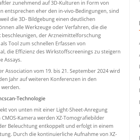
ftler zunehmend auf 3D-Kulturen in Form von
n entsprechen eher den in-vivo-Bedingungen, sind
weil die 3D- Bildgebung einen deutlichen
önnen alle Werkzeuge oder Verfahren, die die
t
beschleunigen, der Arzneimittelforschung
als Tool zum schnellen Erfassen von
l, die Effizienz des Wirkstoffscreenings zu steigern
re Assays.
er Association vom 19. bis 21. September 2024 wird
n Jahr auf weiteren Konferenzen in den
t werden.
ncscan-Technologie
irekt von unten mit einer Light-Sheet-Anregung
hen CMOS-Kamera werden XZ-Tomografiebilder
der Beleuchtung entkoppelt und erfolgt in einem
tung. Durch die kontinuierliche Aufnahme von XZ-