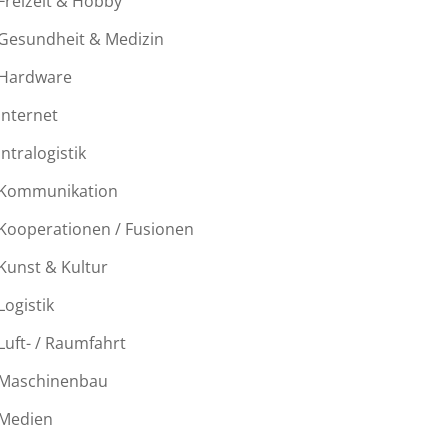
Freizeit & Hobby
Gesundheit & Medizin
Hardware
Internet
Intralogistik
Kommunikation
Kooperationen / Fusionen
Kunst & Kultur
Logistik
Luft- / Raumfahrt
Maschinenbau
Medien