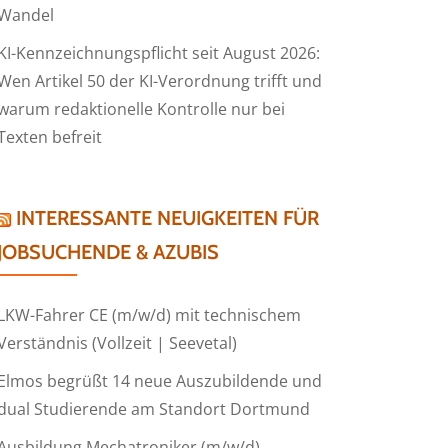
Wandel
KI-Kennzeichnungspflicht seit August 2026:
Wen Artikel 50 der KI-Verordnung trifft und
warum redaktionelle Kontrolle nur bei
Texten befreit
INTERESSANTE NEUIGKEITEN FÜR
JOBSUCHENDE & AZUBIS
LKW-Fahrer CE (m/w/d) mit technischem
Verständnis (Vollzeit | Seevetal)
Elmos begrüßt 14 neue Auszubildende und
dual Studierende am Standort Dortmund
Ausbildung Mechatroniker (m/w/d)