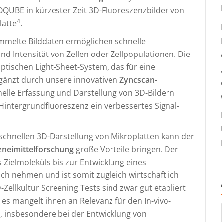
OQUBE in kürzester Zeit 3D-Fluoreszenzbilder von
4
latte
.
melte Bilddaten ermöglichen schnelle
 Intensität von Zellen oder Zellpopulationen. Die
tischen Light-Sheet-System, das für eine
rgänzt durch unsere innovativen
Zyncscan-
hnelle Erfassung und Darstellung von 3D-Bildern
intergrundfluoreszenz ein verbessertes Signal-
 schnellen 3D-Darstellung von Mikroplatten kann der
zneimittelforschung
große Vorteile bringen. Der
 Zielmoleküls bis zur Entwicklung eines
ch nehmen und ist somit zugleich wirtschaftlich
D-Zellkultur Screening Tests sind zwar gut etabliert
es mangelt ihnen an Relevanz für den In-vivo-
, insbesondere bei der Entwicklung von