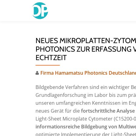
Skip
to
content
NEUES MIKROPLATTEN-ZYTO
PHOTONICS ZUR ERFASSUNG 
ECHTZEIT
Firma Hamamatsu Photonics Deutschlan
Bildgebende Verfahren sind ein wichtiger B
Grundlagenforschung im Labor bis zum präk
unseren umfangreichen Kenntnissen im Engi
neues Gerät für die
fortschrittliche Analys
Light-Sheet Microplate Cytometer (C15200-
informationsreiche Bildgebung von Multiwel
optimierte Implementierung der Light-Shee