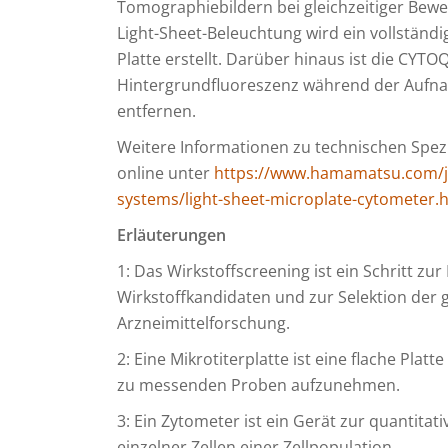
Tomographiebildern bei gleichzeitiger Bewe
Light-Sheet-Beleuchtung wird ein vollständi
Platte erstellt. Darüber hinaus ist die CY
Hintergrundfluoreszenz während der Aufna
entfernen.
Weitere Informationen zu technischen Spez
online unter
https://www.hamamatsu.com/jp
systems/light-sheet-microplate-cytometer.
Erläuterungen
1: Das Wirkstoffscreening ist ein Schritt z
Wirkstoffkandidaten und zur Selektion der 
Arzneimittelforschung.
2: Eine Mikrotiterplatte ist eine flache Pla
zu messenden Proben aufzunehmen.
3: Ein Zytometer ist ein Gerät zur quantit
einzelner Zellen einer Zellpopulation.