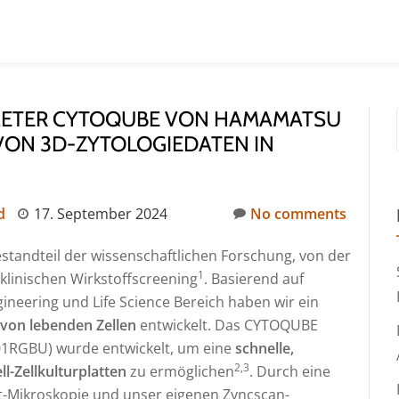
METER CYTOQUBE VON HAMAMATSU
VON 3D-ZYTOLOGIEDATEN IN
d
17. September 2024
No comments
estandteil der wissenschaftlichen Forschung, von der
1
linischen Wirkstoffscreening
. Basierend auf
neering und Life Science Bereich haben wir ein
e von lebenden Zellen
entwickelt. Das CYTOQUBE
01RGBU) wurde entwickelt, um eine
schnelle,
2,3
l-Zellkulturplatten
zu ermöglichen
. Durch eine
t-Mikroskopie und unser eigenen Zyncscan-