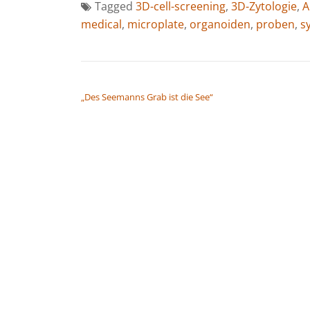
Tagged
3D-cell-screening
,
3D-Zytologie
,
A
medical
,
microplate
,
organoiden
,
proben
,
s
BEITRAGSNAVIGATION
„Des Seemanns Grab ist die See“