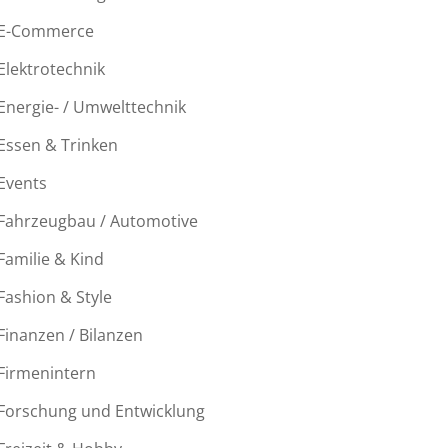
E-Commerce
Elektrotechnik
Energie- / Umwelttechnik
Essen & Trinken
Events
Fahrzeugbau / Automotive
Familie & Kind
Fashion & Style
Finanzen / Bilanzen
Firmenintern
Forschung und Entwicklung