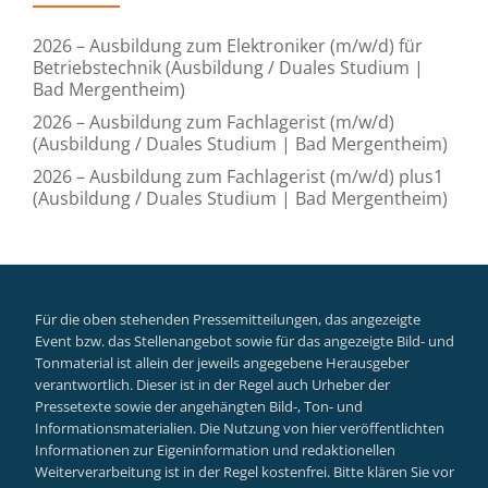
2026 – Ausbildung zum Elektroniker (m/w/d) für
Betriebstechnik (Ausbildung / Duales Studium |
Bad Mergentheim)
2026 – Ausbildung zum Fachlagerist (m/w/d)
(Ausbildung / Duales Studium | Bad Mergentheim)
2026 – Ausbildung zum Fachlagerist (m/w/d) plus1
(Ausbildung / Duales Studium | Bad Mergentheim)
Für die oben stehenden Pressemitteilungen, das angezeigte
Event bzw. das Stellenangebot sowie für das angezeigte Bild- und
Tonmaterial ist allein der jeweils angegebene Herausgeber
verantwortlich. Dieser ist in der Regel auch Urheber der
Pressetexte sowie der angehängten Bild-, Ton- und
Informationsmaterialien. Die Nutzung von hier veröffentlichten
Informationen zur Eigeninformation und redaktionellen
Weiterverarbeitung ist in der Regel kostenfrei. Bitte klären Sie vor