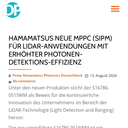
TO
Skip
to
NA
content
HAMAMATSUS NEUE MPPC (SIPM)
FÜR LIDAR-ANWENDUNGEN MIT
ERHÖHTER PHOTONEN-
DETEKTIONS-EFFIZIENZ
Firma Hamamatsu Photonics Deutschland
13. August 2024
No comments
Unter den neuen Produkten sticht der S16786-
0515WM als Beweis für die kontinuierliche
Innovation des Unternehmens im Bereich der
LiDAR-Technologie (Light Detection and Ranging)
hervor.
Der neu eingeführte S16786-0515WM ist ein