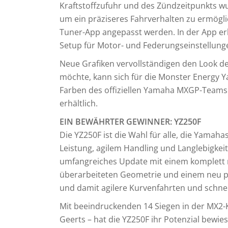
Kraftstoffzufuhr und des Zündzeitpunkts w
um ein präziseres Fahrverhalten zu ermögli
Tuner-App angepasst werden. In der App erhä
Setup für Motor- und Federungseinstellung
Neue Grafiken vervollständigen den Look d
möchte, kann sich für die Monster Energy Y
Farben des offiziellen Yamaha MXGP-Teams i
erhältlich.
EIN BEWÄHRTER GEWINNER: YZ250F
Die YZ250F ist die Wahl für alle, die Yamah
Leistung, agilem Handling und Langlebigkeit 
umfangreiches Update mit einem komplett n
überarbeiteten Geometrie und einem neu p
und damit agilere Kurvenfahrten und schne
Mit beeindruckenden 14 Siegen in der MX2-Kl
Geerts – hat die YZ250F ihr Potenzial bewie