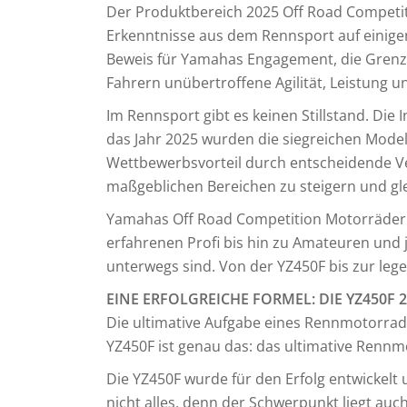
Der Produktbereich 2025 Off Road Competi
Erkenntnisse aus dem Rennsport auf einigen 
Beweis für Yamahas Engagement, die Grenz
Fahrern unübertroffene Agilität, Leistung u
Im Rennsport gibt es keinen Stillstand. Die
das Jahr 2025 wurden die siegreichen Model
Wettbewerbsvorteil durch entscheidende Ve
maßgeblichen Bereichen zu steigern und gle
Yamahas Off Road Competition Motorräder er
erfahrenen Profi bis hin zu Amateuren und
unterwegs sind. Von der YZ450F bis zur leg
EINE ERFOLGREICHE FORMEL: DIE YZ450F 
Die ultimative Aufgabe eines Rennmotorrads
YZ450F ist genau das: das ultimative Rennm
Die YZ450F wurde für den Erfolg entwickelt u
nicht alles, denn der Schwerpunkt liegt a