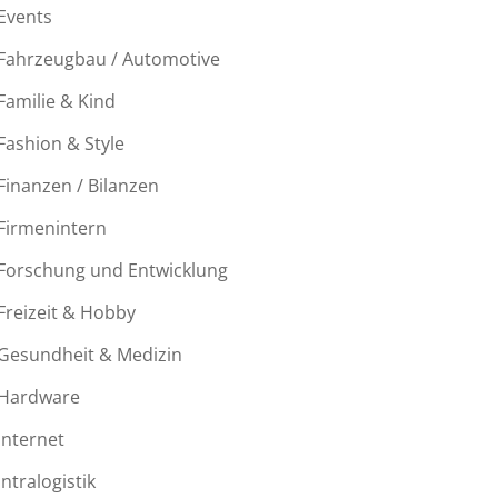
Events
Fahrzeugbau / Automotive
Familie & Kind
Fashion & Style
Finanzen / Bilanzen
Firmenintern
Forschung und Entwicklung
Freizeit & Hobby
Gesundheit & Medizin
Hardware
Internet
Intralogistik