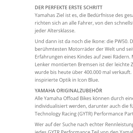
DER PERFEKTE ERSTE SCHRITT
Yamahas Ziel ist es, die Bedürfnisse des ge
richten sich an alle Fahrer, von den schnells
jeder Altersklasse.
Und dann ist da noch die Ikone: die PW50. D
berühmtesten Motorräder der Welt und seit 
Erfahrungen eines Kindes auf zwei Rädern.
Lenker montierten Bremsen ist der leichte 
wurde bis heute über 400.000 mal verkauft.
inspirierte Optik in Icon Blue.
YAMAHA ORIGINALZUBEHÖR
Alle Yamaha Offoad Bikes können durch ei
individualisiert werden, darunter auch die
Technology Racing (GYTR) Performance Part
Wer auf der Suche nach echter Rennleistung 
jedes GYTR Performance Teil von den Yama