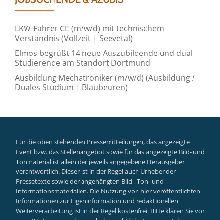
LKW-Fahrer CE (m/w/d) mit technischem
Verständnis (Vollzeit | Seevetal)
Elmos begrüßt 14 neue Auszubildende und dual
Studierende am Standort Dortmund
Ausbildung Mechatroniker (m/w/d) (Ausbildung /
Duales Studium | Blaubeuren)
Für die oben stehenden Pressemitteilungen, das angezeigte
Event bzw. das Stellenangebot sowie für das angezeigte Bild- und
Tonmaterial ist allein der jeweils angegebene Herausgeber
verantwortlich. Dieser ist in der Regel auch Urheber der
Pressetexte sowie der angehängten Bild-, Ton- und
Informationsmaterialien. Die Nutzung von hier veröffentlichten
Informationen zur Eigeninformation und redaktionellen
Weiterverarbeitung ist in der Regel kostenfrei. Bitte klären Sie vor