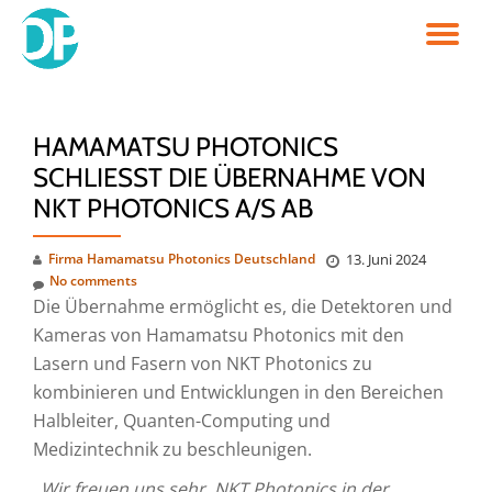
TO
Skip
to
NA
content
HAMAMATSU PHOTONICS
SCHLIESST DIE ÜBERNAHME VON N
KT PHOTONICS A/S AB
Firma Hamamatsu Photonics Deutschland
13. Juni 2024
No comments
Die Übernahme ermöglicht es, die Detektoren und
Kameras von Hamamatsu Photonics mit den
Lasern und Fasern von NKT Photonics zu
kombinieren und Entwicklungen in den Bereichen
Halbleiter, Quanten-Computing und
Medizintechnik zu beschleunigen.
„Wir freuen uns sehr, NKT Photonics in der