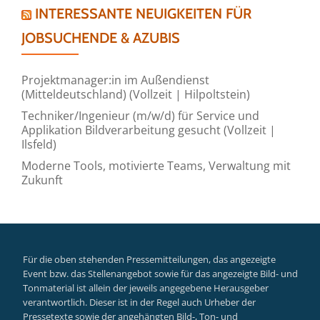
INTERESSANTE NEUIGKEITEN FÜR
JOBSUCHENDE & AZUBIS
Projektmanager:in im Außendienst
(Mitteldeutschland) (Vollzeit | Hilpoltstein)
Techniker/Ingenieur (m/w/d) für Service und
Applikation Bildverarbeitung gesucht (Vollzeit |
Ilsfeld)
Moderne Tools, motivierte Teams, Verwaltung mit
Zukunft
Für die oben stehenden Pressemitteilungen, das angezeigte
Event bzw. das Stellenangebot sowie für das angezeigte Bild- und
Tonmaterial ist allein der jeweils angegebene Herausgeber
verantwortlich. Dieser ist in der Regel auch Urheber der
Pressetexte sowie der angehängten Bild-, Ton- und