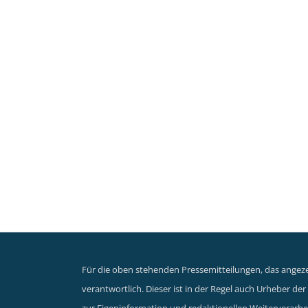
Für die oben stehenden Pressemitteilungen, das angezei
verantwortlich. Dieser ist in der Regel auch Urheber d