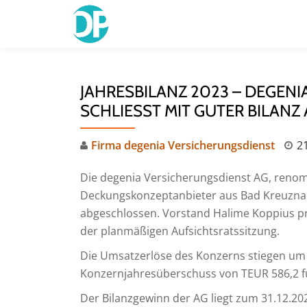
Skip
to
content
JAHRESBILANZ 2023 – DEGEN
SCHLIESST MIT GUTER BILANZ A
Firma degenia Versicherungsdienst
2
Die degenia Versicherungsdienst AG, reno
Deckungskonzeptanbieter aus Bad Kreuznach
abgeschlossen. Vorstand Halime Koppius pr
der planmäßigen Aufsichtsratssitzung.
Die Umsatzerlöse des Konzerns stiegen um
Konzernjahresüberschuss von TEUR 586,2 f
Der Bilanzgewinn der AG liegt zum 31.12.20