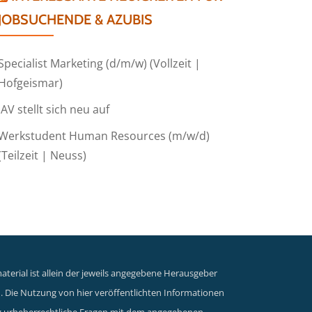
JOBSUCHENDE & AZUBIS
Specialist Marketing (d/m/w) (Vollzeit |
Hofgeismar)
IAV stellt sich neu auf
Werkstudent Human Resources (m/w/d)
(Teilzeit | Neuss)
terial ist allein der jeweils angegebene Herausgeber
n. Die Nutzung von hier veröffentlichten Informationen