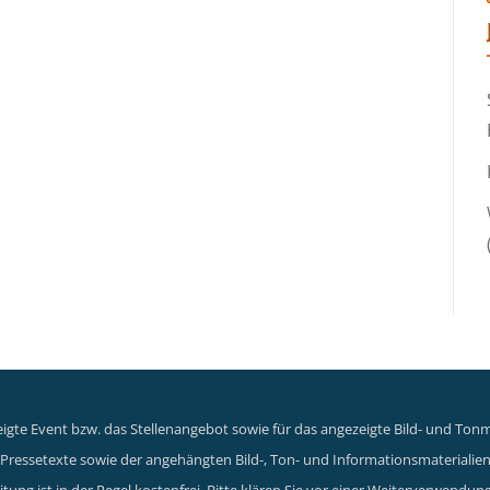
gte Event bzw. das Stellenangebot sowie für das angezeigte Bild- und Tonma
er Pressetexte sowie der angehängten Bild-, Ton- und Informationsmaterialie