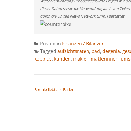
Weiterverwendung urheberrechtliche Fragen mit de
dieser Daten sowie die Verwendung auch von Teilen
durch die United News Network GmbH gestattet.
Posted in
Finanzen / Bilanzen
Tagged
aufsichtsräten
,
bad
,
degenia
,
ges
koppius
,
kunden
,
makler
,
maklerinnen
,
umsa
BEITRAGSNAVIGATION
Bormio liebt alle Räder