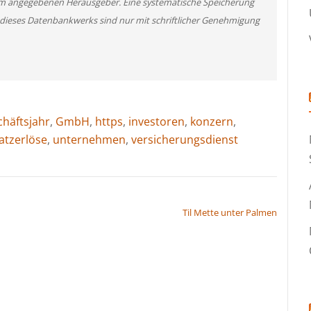
m angegebenen Herausgeber. Eine systematische Speicherung
 dieses Datenbankwerks sind nur mit schriftlicher Genehmigung
chäftsjahr
,
GmbH
,
https
,
investoren
,
konzern
,
tzerlöse
,
unternehmen
,
versicherungsdienst
Til Mette unter Palmen