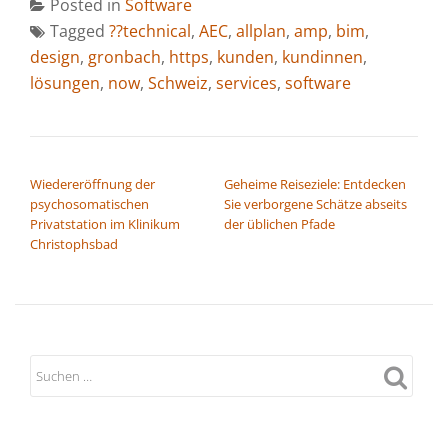
Posted in
Software
Tagged
??technical
,
AEC
,
allplan
,
amp
,
bim
,
design
,
gronbach
,
https
,
kunden
,
kundinnen
,
lösungen
,
now
,
Schweiz
,
services
,
software
BEITRAGSNAVIGATION
Wiedereröffnung der
Geheime Reiseziele: Entdecken
psychosomatischen
Sie verborgene Schätze abseits
Privatstation im Klinikum
der üblichen Pfade
Christophsbad