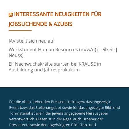
INTERESSANTE NEUIGKEITEN FÜR
JOBSUCHENDE & AZUBIS
IAV stellt sich neu auf
Werkstudent Human Resources (m/w/d) (Teilzeit |
Neuss)
Elf Nachwuchskräfte starten bei KRAUSE in
Ausbildung und Jahrespraktikum
Für die oben stehenden Pressemitteilungen, das angezeigte
Event bzw. das Stellenangebot sowie für das angezeigte Bild- und
Tonmaterial ist allein der jeweils angegebene Herausgeber
verantwortlich. Dieser ist in der Regel auch Urheber der
Pressetexte sowie der angehängten Bild-, Ton- und