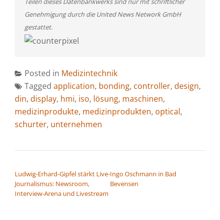
Teilen dieses Datenbankwerks sind nur mit schriftlicher
Genehmigung durch die United News Network GmbH
gestattet.
Posted in
Medizintechnik
Tagged
application
,
bonding
,
controller
,
design
,
din
,
display
,
hmi
,
iso
,
lösung
,
maschinen
,
medizinprodukte
,
medizinprodukten
,
optical
,
schurter
,
unternehmen
BEITRAGSNAVIGATION
Ludwig-Erhard-Gipfel stärkt Live-
Ingo Oschmann in Bad
Journalismus: Newsroom,
Bevensen
Interview-Arena und Livestream