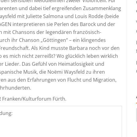
en sensiblen Melodielinien zweier Violoncelli. Für
parenten und dabei tief ergreifenden Zusammenklang
aysfeld mit Juliette Salmona und Louis Rodde (beide
GEN interpretieren sie Perlen des Barock und der
en mit Chansons der legendären französisch-
rch ihr Chanson „Göttingen“ – ein klingendes
Freundschaft. Als Kind musste Barbara noch vor den
o es mich nicht zerreißt? Wo glücklich leben wirklich
hrer Lieder. Das Gefühl von Heimatlosigkeit und
spanische Musik, die Noëmi Waysfeld zu ihren
ren aus den Erfahrungen von Flucht und Migration,
Jahrhunderten.
R Franken/Kulturforum Fürth.
dung: