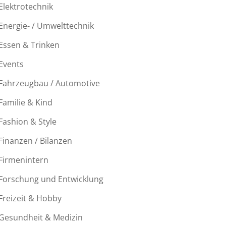
Elektrotechnik
Energie- / Umwelttechnik
Essen & Trinken
Events
Fahrzeugbau / Automotive
Familie & Kind
Fashion & Style
Finanzen / Bilanzen
Firmenintern
Forschung und Entwicklung
Freizeit & Hobby
Gesundheit & Medizin