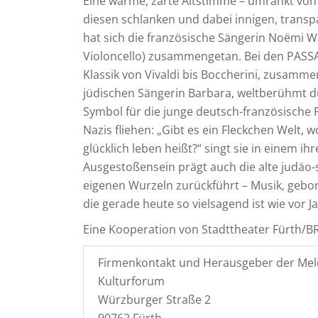
Eine warme, zarte Altstimme – umrankt von d
diesen schlanken und dabei innigen, trans
hat sich die französische Sängerin Noëmi W
Violoncello) zusammengetan. Bei den PASSA
Klassik von Vivaldi bis Boccherini, zusamm
jüdischen Sängerin Barbara, weltberühmt du
Symbol für die junge deutsch-französische 
Nazis fliehen: „Gibt es ein Fleckchen Welt, w
glücklich leben heißt?“ singt sie in einem i
Ausgestoßensein prägt auch die alte judäo-
eigenen Wurzeln zurückführt – Musik, gebo
die gerade heute so vielsagend ist wie vor 
Eine Kooperation von Stadttheater Fürth/B
Firmenkontakt und Herausgeber der Mel
Kulturforum
Würzburger Straße 2