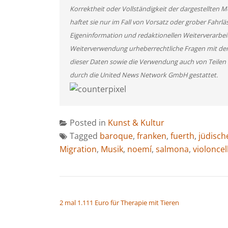
Korrektheit oder Vollständigkeit der dargestellten
haftet sie nur im Fall von Vorsatz oder grober Fahrlä
Eigeninformation und redaktionellen Weiterverarbeitun
Weiterverwendung urheberrechtliche Fragen mit de
dieser Daten sowie die Verwendung auch von Teilen
durch die United News Network GmbH gestattet.
Posted in
Kunst & Kultur
Tagged
baroque
,
franken
,
fuerth
,
jüdisch
Migration
,
Musik
,
noemí
,
salmona
,
violoncel
BEITRAGSNAVIGATION
2 mal 1.111 Euro für Therapie mit Tieren