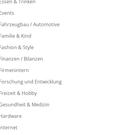
Essen & Trinken
Events
Fahrzeugbau / Automotive
Familie & Kind
Fashion & Style
Finanzen / Bilanzen
Firmenintern
Forschung und Entwicklung
Freizeit & Hobby
Gesundheit & Medizin
Hardware
Internet