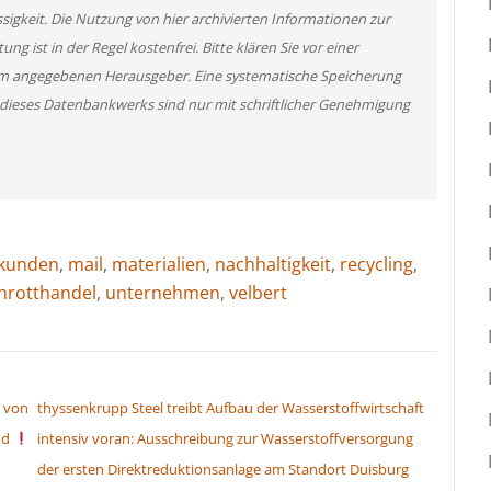
ssigkeit. Die Nutzung von hier archivierten Informationen zur
g ist in der Regel kostenfrei. Bitte klären Sie vor einer
m angegebenen Herausgeber. Eine systematische Speicherung
 dieses Datenbankwerks sind nur mit schriftlicher Genehmigung
kunden
,
mail
,
materialien
,
nachhaltigkeit
,
recycling
,
hrotthandel
,
unternehmen
,
velbert
 von
thyssenkrupp Steel treibt Aufbau der Wasserstoffwirtschaft
nd
intensiv voran: Ausschreibung zur Wasserstoffversorgung
der ersten Direktreduktionsanlage am Standort Duisburg