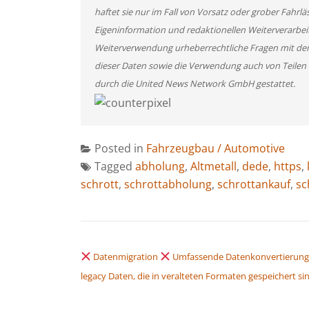
haftet sie nur im Fall von Vorsatz oder grober Fahrlä
Eigeninformation und redaktionellen Weiterverarbeitun
Weiterverwendung urheberrechtliche Fragen mit de
dieser Daten sowie die Verwendung auch von Teilen
durch die United News Network GmbH gestattet.
Posted in
Fahrzeugbau / Automotive
Tagged
abholung
,
Altmetall
,
dede
,
https
,
schrott
,
schrottabholung
,
schrottankauf
,
sc
BEITRAGSNAVIGATION
Datenmigration
Umfassende Datenkonvertierung
legacy Daten, die in veralteten Formaten gespeichert si