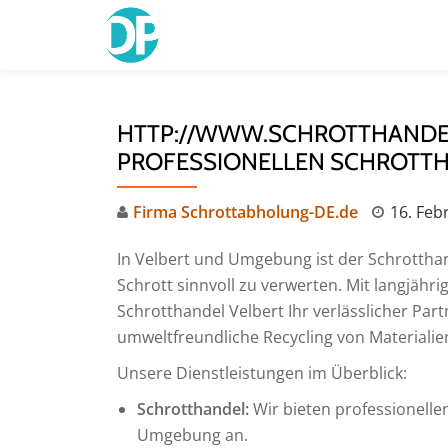
Skip
to
content
HTTP://WWW.SCHROTTHANDEL-
PROFESSIONELLEN SCHROTTH
Firma Schrottabholung-DE.de
16. Feb
In Velbert und Umgebung ist der Schrotthan
Schrott sinnvoll zu verwerten. Mit langjähr
Schrotthandel Velbert Ihr verlässlicher Par
umweltfreundliche Recycling von Materialie
Unsere Dienstleistungen im Überblick:
Schrotthandel:
Wir bieten professionelle
Umgebung an.