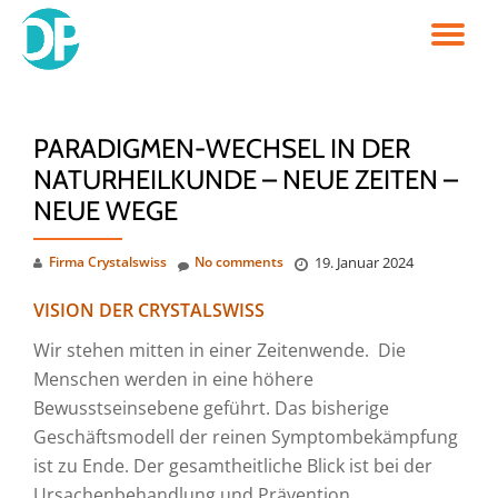
TO
Skip
to
NA
content
PARADIGMEN-WECHSEL IN DER
NATURHEILKUNDE – NEUE ZEITEN –
NEUE WEGE
Firma Crystalswiss
No comments
19. Januar 2024
VISION DER CRYSTALSWISS
Wir stehen mitten in einer Zeitenwende. Die
Menschen werden in eine höhere
Bewusstseinsebene geführt. Das bisherige
Geschäftsmodell der reinen Symptombekämpfung
ist zu Ende. Der gesamtheitliche Blick ist bei der
Ursachenbehandlung und Prävention.