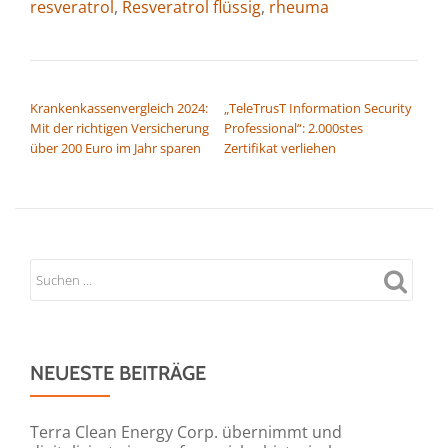
resveratrol
,
Resveratrol flüssig
,
rheuma
BEITRAGSNAVIGATION
Kran­ken­kas­senvergleich 2024:
„TeleTrusT Information Security
Mit der richtigen Ver­si­che­rung
Professional“: 2.000stes
über 200 Euro im Jahr sparen
Zertifikat verliehen
NEUESTE BEITRÄGE
Terra Clean Energy Corp. übernimmt und