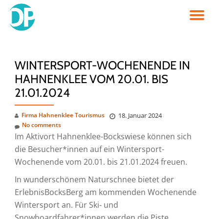
TO
Skip
to
NA
content
WINTERSPORT-WOCHENENDE IN
HAHNENKLEE VOM 20.01. BIS
21.01.2024
Firma Hahnenklee Tourismus
18. Januar 2024
No comments
Im Aktivort Hahnenklee-Bockswiese können sich
die Besucher*innen auf ein Wintersport-
Wochenende vom 20.01. bis 21.01.2024 freuen.
In wunderschönem Naturschnee bietet der
ErlebnisBocksBerg am kommenden Wochenende
Wintersport an. Für Ski- und
Snowboardfahrer*innen werden die Piste