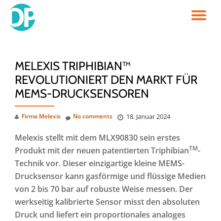
TO
Skip
to
NA
content
MELEXIS TRIPHIBIAN™
REVOLUTIONIERT DEN MARKT FÜR
MEMS-DRUCKSENSOREN
Firma Melexis
No comments
18. Januar 2024
Melexis stellt mit dem MLX90830 sein erstes
TM
Produkt mit der neuen patentierten Triphibian
-
Technik vor. Dieser einzigartige kleine MEMS-
Drucksensor kann gasförmige und flüssige Medien
von 2 bis 70 bar auf robuste Weise messen. Der
werkseitig kalibrierte Sensor misst den absoluten
Druck und liefert ein proportionales analoges