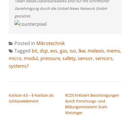
Teilen dieses Datenbankwerks sind nur mit schriftlicher
Genehmigung durch die United News Network GmbH
gestattet.
Posted in
Mikrotechnik
Tagged
bit
,
dsp
,
evs
,
gas
,
iso
,
lkw
,
melexis
,
mems
,
micro
,
modul
,
pressure
,
safety
,
sensor
,
sensors
,
systems?
BEITRAGSNAVIGATION
Kanban 4.0 – E-Kanban als
RCDS kritisiert Beschönigungen
Schlüsselelement
durch Forschungs- und
Bildungsministerin Stark-
Watzinger