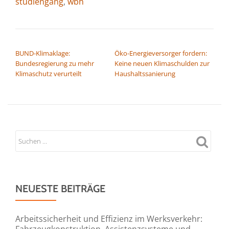
studiengang
,
wbh
BEITRAGSNAVIGATION
BUND-Klimaklage:
Öko-Energieversorger fordern:
Bundesregierung zu mehr
Keine neuen Klimaschulden zur
Klimaschutz verurteilt
Haushaltssanierung
NEUESTE BEITRÄGE
Arbeitssicherheit und Effizienz im Werksverkehr:
Fahrzeugkonstruktion, Assistenzsysteme und