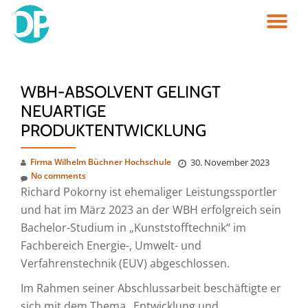
TO
Skip
to
NA
content
WBH-ABSOLVENT GELINGT
NEUARTIGE
PRODUKTENTWICKLUNG
Firma Wilhelm Büchner Hochschule
30. November 2023
No comments
Richard Pokorny ist ehemaliger Leistungssportler
und hat im März 2023 an der WBH erfolgreich sein
Bachelor-Studium in „Kunststofftechnik“ im
Fachbereich Energie-, Umwelt- und
Verfahrenstechnik (EUV) abgeschlossen.
Im Rahmen seiner Abschlussarbeit beschäftigte er
sich mit dem Thema „Entwicklung und