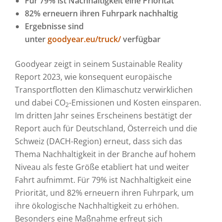
Für 79% ist Nachhaltigkeit eine Priorität
82% erneuern ihren Fuhrpark nachhaltig
Ergebnisse sind
unter
goodyear.eu/truck/
verfügbar
Goodyear zeigt in seinem Sustainable Reality
Report 2023, wie konsequent europä­ische
Transportflotten den Klima­schutz verwirklichen
und dabei CO
-Emissionen und Kosten einsparen.
2
Im dritten Jahr seines Er­scheinens bestätigt der
Report auch für Deutsch­land, Österreich und die
Schweiz (DACH-Region) erneut, dass sich das
Thema Nach­haltigkeit in der Branche auf hohem
Niveau als feste Größe etabliert hat und weiter
Fahrt aufnimmt. Für 79% ist Nachhaltigkeit eine
Priorität, und 82% erneuern ihren Fuhr­park, um
ihre ökologische Nachhaltig­keit zu erhöhen.
Besonders eine Maßnahme erfreut sich