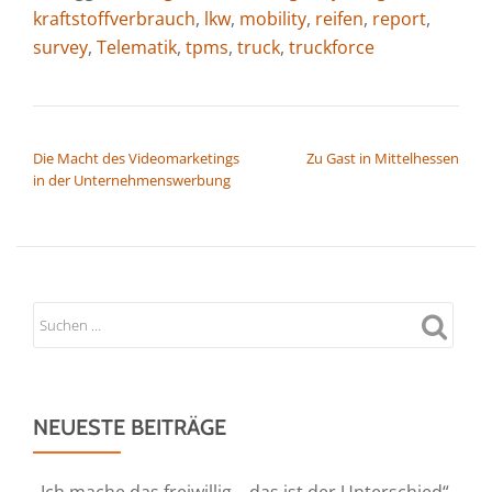
kraftstoffverbrauch
,
lkw
,
mobility
,
reifen
,
report
,
survey
,
Telematik
,
tpms
,
truck
,
truckforce
BEITRAGSNAVIGATION
Die Macht des Videomarketings
Zu Gast in Mittelhessen
in der Unternehmenswerbung
NEUESTE BEITRÄGE
„Ich mache das freiwillig – das ist der Unterschied“.