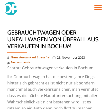
TO
Skip
to
NA
content
GEBRAUCHTWAGEN ODER
UNFALLWAGEN VON ÜBERALL AUS
VERKAUFEN IN BOCHUM
Firma Autoankauf Stressfrei
28. November 2023
No comments
Schrott Gebrauchtwagen verkaufen in Bochum
Ihr Gebrauchtwagen hat die bestem Jahre längst
hinter sich gebracht es ist nicht nur alt sondern
manchmal auch verkehrsunsicher, man vermutet
dass es die nächste Hauptuntersuchung mit aller
Wahrscheinlichkeit nicht bestehen wird. Ist es
ratsam so ein Auto denn noch flott zu machen