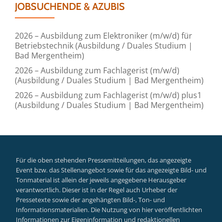
JOBSUCHENDE & AZUBIS
2026 – Ausbildung zum Elektroniker (m/w/d) für
Betriebstechnik (Ausbildung / Duales Studium |
Bad Mergentheim)
2026 – Ausbildung zum Fachlagerist (m/w/d)
(Ausbildung / Duales Studium | Bad Mergentheim)
2026 – Ausbildung zum Fachlagerist (m/w/d) plus1
(Ausbildung / Duales Studium | Bad Mergentheim)
Für die oben stehenden Pressemitteilungen, das angezeigte
Event bzw. das Stellenangebot sowie für das angezeigte Bild- und
Tonmaterial ist allein der jeweils angegebene Herausgeber
verantwortlich. Dieser ist in der Regel auch Urheber der
Pressetexte sowie der angehängten Bild-, Ton- und
Informationsmaterialien. Die Nutzung von hier veröffentlichten
Informationen zur Eigeninformation und redaktionellen