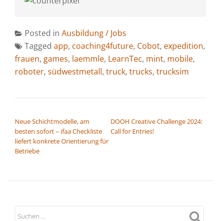
Posted in
Ausbildung / Jobs
Tagged
app
,
coaching4future
,
Cobot
,
expedition
,
frauen
,
games
,
laemmle
,
LearnTec
,
mint
,
mobile
,
roboter
,
südwestmetall
,
truck
,
trucks
,
trucksim
BEITRAGSNAVIGATION
Neue Schichtmodelle, am
DOOH Creative Challenge 2024:
besten sofort – ifaa Checkliste
Call for Entries!
liefert konkrete Orientierung für
Betriebe