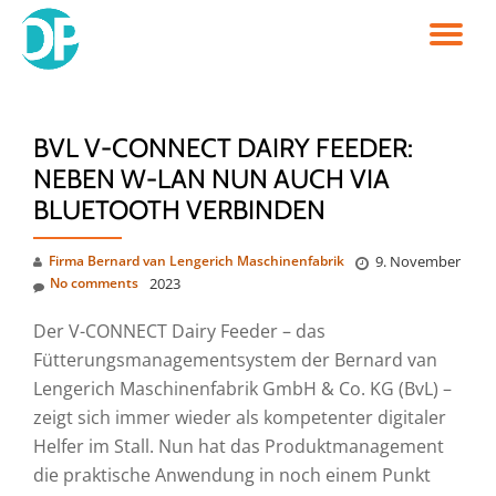
TO
Skip
to
NA
content
BVL V-CONNECT DAIRY FEEDER:
NEBEN W-LAN NUN AUCH VIA
BLUETOOTH VERBINDEN
Firma Bernard van Lengerich Maschinenfabrik
9. November
No comments
2023
Der V-CONNECT Dairy Feeder – das
Fütterungsmanagementsystem der Bernard van
Lengerich Maschinenfabrik GmbH & Co. KG (BvL) –
zeigt sich immer wieder als kompetenter digitaler
Helfer im Stall. Nun hat das Produktmanagement
die praktische Anwendung in noch einem Punkt