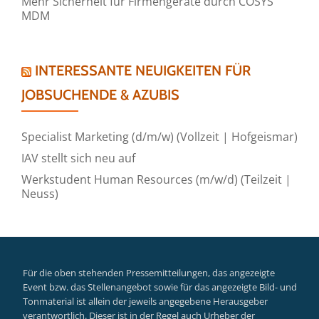
Mehr Sicherheit für Firmengeräte durch COSYS
MDM
INTERESSANTE NEUIGKEITEN FÜR
JOBSUCHENDE & AZUBIS
Specialist Marketing (d/m/w) (Vollzeit | Hofgeismar)
IAV stellt sich neu auf
Werkstudent Human Resources (m/w/d) (Teilzeit |
Neuss)
Für die oben stehenden Pressemitteilungen, das angezeigte
Event bzw. das Stellenangebot sowie für das angezeigte Bild- und
Tonmaterial ist allein der jeweils angegebene Herausgeber
verantwortlich. Dieser ist in der Regel auch Urheber der