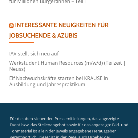
für Millionen Bürger:innen – Teil 1
INTERESSANTE NEUIGKEITEN FÜR
JOBSUCHENDE & AZUBIS
IAV stellt sich neu auf
Werkstudent Human Resources (m/w/d) (Teilzeit |
Neuss)
Elf Nachwuchskräfte starten bei KRAUSE in
Ausbildung und Jahrespraktikum
Für die oben stehenden Pressemitteilungen, das angezeigte
Event bzw. das Stellenangebot sowie für das angezeigte Bild- und
Tonmaterial ist allein der jeweils angegebene Herausgeber
verantwortlich. Dieser ist in der Regel auch Urheber der