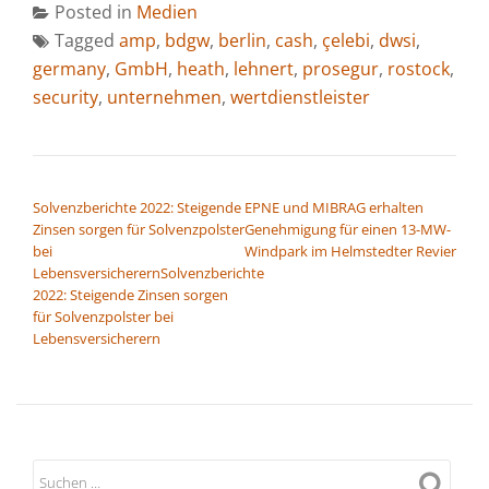
Posted in
Medien
Tagged
amp
,
bdgw
,
berlin
,
cash
,
çelebi
,
dwsi
,
germany
,
GmbH
,
heath
,
lehnert
,
prosegur
,
rostock
,
security
,
unternehmen
,
wertdienstleister
BEITRAGSNAVIGATION
Solvenzberichte 2022: Steigende
EPNE und MIBRAG erhalten
Zinsen sorgen für Solvenzpolster
Genehmigung für einen 13-MW-
bei
Windpark im Helmstedter Revier
LebensversicherernSolvenzberichte
2022: Steigende Zinsen sorgen
für Solvenzpolster bei
Lebensversicherern