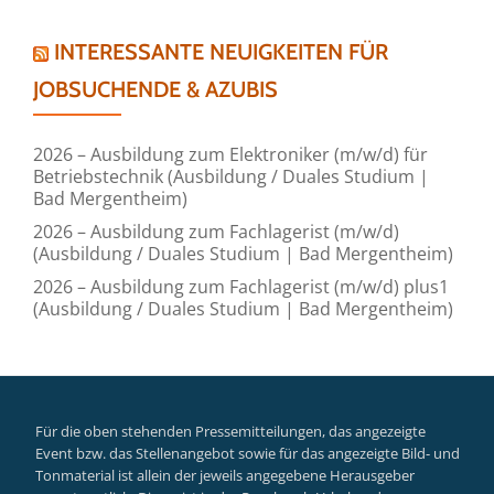
INTERESSANTE NEUIGKEITEN FÜR
JOBSUCHENDE & AZUBIS
2026 – Ausbildung zum Elektroniker (m/w/d) für
Betriebstechnik (Ausbildung / Duales Studium |
Bad Mergentheim)
2026 – Ausbildung zum Fachlagerist (m/w/d)
(Ausbildung / Duales Studium | Bad Mergentheim)
2026 – Ausbildung zum Fachlagerist (m/w/d) plus1
(Ausbildung / Duales Studium | Bad Mergentheim)
Für die oben stehenden Pressemitteilungen, das angezeigte
Event bzw. das Stellenangebot sowie für das angezeigte Bild- und
Tonmaterial ist allein der jeweils angegebene Herausgeber