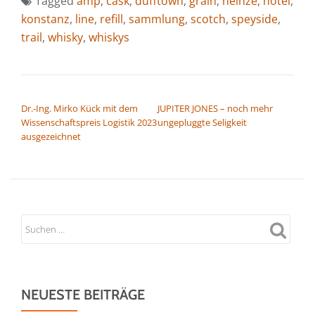
Tagged
amp
,
cask
,
dufftown
,
grain
,
heinze
,
hotel
,
konstanz
,
line
,
refill
,
sammlung
,
scotch
,
speyside
,
trail
,
whisky
,
whiskys
BEITRAGSNAVIGATION
Dr.-Ing. Mirko Kück mit dem
JUPITER JONES – noch mehr
Wissenschaftspreis Logistik 2023
ungepluggte Seligkeit
ausgezeichnet
NEUESTE BEITRÄGE