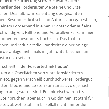
 bei der Förderung schwerer Materialien?
harfkantige Fördergüter wie Steine und Erze
ialien. Deshalb kann es entlang des gesamten
n. Besonders kritisch sind Aufund Übergabestellen,
 einem Förderband in einen Trichter oder auf eine
chwindigkeit, Fallhöhe und Aufprallwinkel kann hier
ponenten besonders hoch sein. Das treibt die
en und reduziert die Standzeiten einer Anlage.
örderanlage mehrmals im Jahr unterbrechen, um
instand zu setzen.
erschleiß in der Fördertechnik heute?
l, um die Oberflächen von Vibrationsförderern,
ern etc. gegen Verschleiß durch schweres Fördergut
ten, Bleche und Leisten zum Einsatz, die je nach
ngen ausgestattet sind. Bei mittelschweren bis
einbrüchen, aber auch in Goldminen ist Stahl für
itet, obwohl Stahl im Einzelfall nicht immer die