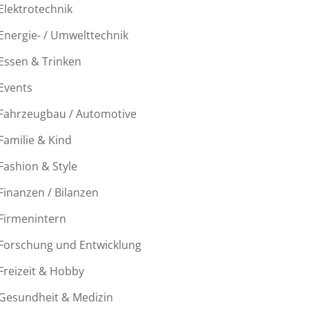
Elektrotechnik
Energie- / Umwelttechnik
Essen & Trinken
Events
Fahrzeugbau / Automotive
Familie & Kind
Fashion & Style
Finanzen / Bilanzen
Firmenintern
Forschung und Entwicklung
Freizeit & Hobby
Gesundheit & Medizin