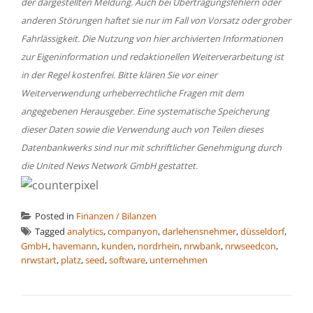
der dargestellten Meldung. Auch bei Übertragungsfehlern oder
anderen Störungen haftet sie nur im Fall von Vorsatz oder grober
Fahrlässigkeit. Die Nutzung von hier archivierten Informationen
zur Eigeninformation und redaktionellen Weiterverarbeitung ist
in der Regel kostenfrei. Bitte klären Sie vor einer
Weiterverwendung urheberrechtliche Fragen mit dem
angegebenen Herausgeber. Eine systematische Speicherung
dieser Daten sowie die Verwendung auch von Teilen dieses
Datenbankwerks sind nur mit schriftlicher Genehmigung durch
die United News Network GmbH gestattet.
Posted in
Finanzen / Bilanzen
Tagged
analytics
,
companyon
,
darlehensnehmer
,
düsseldorf
,
GmbH
,
havemann
,
kunden
,
nordrhein
,
nrwbank
,
nrwseedcon
,
nrwstart
,
platz
,
seed
,
software
,
unternehmen