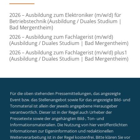
2026 – Ausbildung zum Elektroniker (m/w/d) für
Betriebstechnik (Ausbildung / Duales Studium |
Bad Mergentheim)
2026 – Ausbildung zum Fachlagerist (m/w/d)
(Ausbildung / Duales Studium | Bad Mergentheim)
2026 – Ausbildung zum Fachlagerist (m/w/d) plus1
(Ausbildung / Duales Studium | Bad Mergentheim)
Für die oben stehenden Pressemitteilungen, das angezeigte
Event bzw. das Stellenangebot sowie für das angezeigte Bild- und
Tonmaterial ist allein der jeweils angegebene Herausgeber
verantwortlich. Dieser ist in der Regel auch Urheber der
Pressetexte sowie der angehängten Bild-, Ton- und
Informationsmaterialien. Die Nutzung von hier veröffentlichten
Informationen zur Eigeninformation und redaktionellen
Weiterverarbeitung ist in der Regel kostenfrei. Bitte klären Sie vor