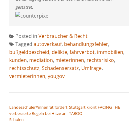
gestattet.
Posted in
Verbraucher & Recht
Tagged
autoverkauf
,
behandlungsfehler
,
bußgeldbescheid
,
delikte
,
fahrverbot
,
immobilien
,
kunden
,
mediation
,
mieterinnen
,
rechtsrisiko
,
rechtsschutz
,
Schadensersatz
,
Umfrage
,
vermieterinnen
,
yougov
BEITRAGSNAVIGATION
Landesschüler*innenrat fordert
Stuttgart krönt FACING THE
verbesserte Regeln bei Hitze an
TABOO
Schulen