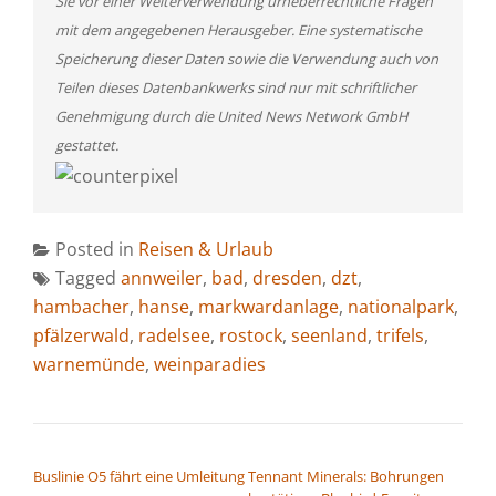
Sie vor einer Weiterverwendung urheberrechtliche Fragen
mit dem angegebenen Herausgeber. Eine systematische
Speicherung dieser Daten sowie die Verwendung auch von
Teilen dieses Datenbankwerks sind nur mit schriftlicher
Genehmigung durch die United News Network GmbH
gestattet.
Posted in
Reisen & Urlaub
Tagged
annweiler
,
bad
,
dresden
,
dzt
,
hambacher
,
hanse
,
markwardanlage
,
nationalpark
,
pfälzerwald
,
radelsee
,
rostock
,
seenland
,
trifels
,
warnemünde
,
weinparadies
BEITRAGSNAVIGATION
Buslinie O5 fährt eine Umleitung
Tennant Minerals: Bohrungen