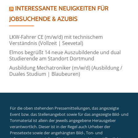
INTERESSANTE NEUIGKEITEN FÜR
JOBSUCHENDE & AZUBIS
LKW-Fahrer CE (m/w/d) mit technischem
Verständnis (Vollzeit | Seevetal)
Elmos begrüßt 14 neue Auszubildende und dual
Studierende am Standort Dortmund
Ausbildung Mechatroniker (m/w/d) (Ausbildung /
Duales Studium | Blaubeuren)
Für die oben stehenden Pressemitteilungen, das angezeigte
Event bzw. das Stellenangebot sowie für das angezeigte Bild- und
Tonmaterial ist allein der jeweils angegebene Herausgeber
verantwortlich. Dieser ist in der Regel auch Urheber der
Pressetexte sowie der angehängten Bild-, Ton- und