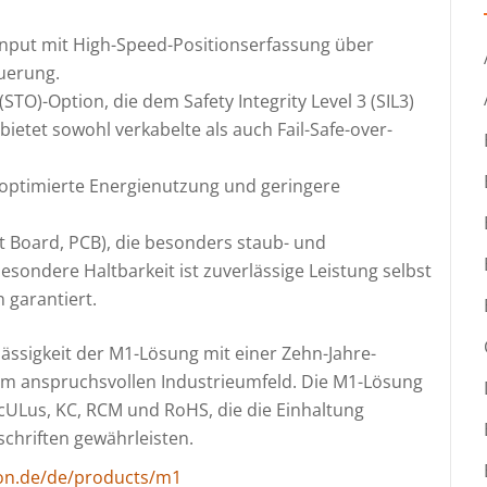
Input mit High-Speed-Positionserfassung über
euerung.
STO)-Option, die dem Safety Integrity Level 3 (SIL3)
bietet sowohl verkabelte als auch Fail-Safe-over-
e optimierte Energienutzung und geringere
it Board, PCB), die besonders staub- und
besondere Haltbarkeit ist zuverlässige Leistung selbst
 garantiert.
ässigkeit der M1-Lösung mit einer Zehn-Jahre-
t im anspruchsvollen Industrieumfeld. Die M1-Lösung
 cULus, KC, RCM und RoHS, die die Einhaltung
schriften gewährleisten.
ron.de/de/products/m1