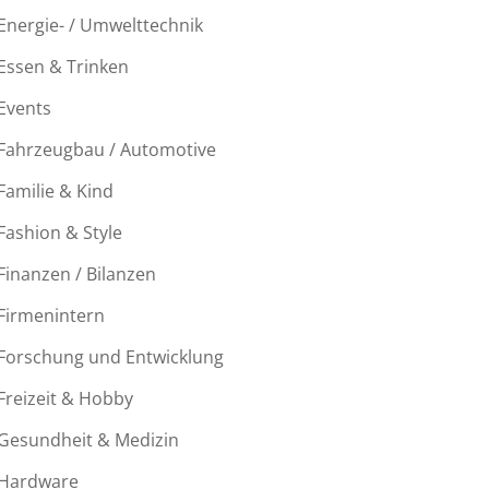
Energie- / Umwelttechnik
Essen & Trinken
Events
Fahrzeugbau / Automotive
Familie & Kind
Fashion & Style
Finanzen / Bilanzen
Firmenintern
Forschung und Entwicklung
Freizeit & Hobby
Gesundheit & Medizin
Hardware