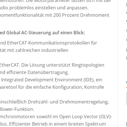
elmotoren. Die Motorparameter lassen sich mit der
dio problemlos einstellen und anpassen.
omentfunktionalität mit 200 Prozent Drehmoment
ed Global AC-Steuerung auf einen Blick:
und EtherCAT-Kommunikationsprotokollen für
tät mit zahlreichen industriellen
 EtherCAT. Die Lösung unterstützt Ringtopologien
und effiziente Datenübertragung.
io Integrated Development Environment (IDE), ein
aretool für die einfache Konfiguration, Kontrolle
 einschließlich Drehzahl- und Drehmomentregelung,
llower-Funktion.
nchronmotoren sowohl im Open Loop Vector (OLV)-
us. Effizienter Betrieb in einem breiten Spektrum