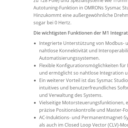
zu 128 Pole) und Spezialsysteme wie Tromm
Autotuning-Funktion in OMRONs Sysmac Stu
Hinzukommt eine außergewöhnliche Drehm
sogar bei 0 Hertz.
Die wichtigsten Funktionen der M1 Integrat
Integrierte Unterstützung von Modbus- 
nahtlose Konnektivität und Interoperabili
Automatisierungssystemen.
Flexible Konfigurationsmöglichkeiten für
und ermöglicht so nahtlose Integration 
Ein weiterer Vorteil ist das Sysmac Stud
intuitives und benutzerfreundliches Softw
und Verwaltung des Systems.
Vielseitige Motorsteuerungsfunktionen,
präzise Positionskontrolle und Master-Fo
AC-Induktions- und Permanentmagnet-Sy
als auch im Closed Loop Vector (CLV)-Mod