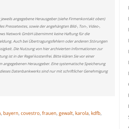
er jeweils angegebene Herausgeber (siehe Firmenkontakt oben)
des Pressetextes, sowie der angehängten Bild-, Ton-, Video-,
News Network GmbH übernimmt keine Haftung für die
 Meldung. Auch bei Übertragungsfehlern oder anderen Störungen
ssigkeit. Die Nutzung von hier archivierten Informationen zur
g ist in der Regel kostenfrei. Bitte klären Sie vor einer
m angegebenen Herausgeber. Eine systematische Speicherung
 dieses Datenbankwerks sind nur mit schriftlicher Genehmigung
n
,
bayern
,
covestro
,
frauen
,
gewalt
,
karola
,
kdfb
,