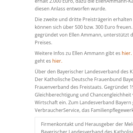
erhält 2.000 Euro, dazu die EllenAmmann-Ka
diesen Anlass entworfen wurde.
Die zweite und dritte Preisträgerin erhalten
können sich über 500 bzw. 300 Euro freuen. 
gegründet von Ellen Ammann, unterstützt d
Preises.
Weitere Infos zu Ellen Ammann gibt es
hier
.
geht es
hier
.
Über den Bayerischer Landesverband des K
Der Katholische Deutsche Frauenbund Bayern
Frauenverband des Freistaats. Gegründet 19
Gleichberechtigung und Chancengleichheit vo
Wirtschaft ein. Zum Landesverband Bayern
VerbraucherService, das Familienpflegewer
Firmenkontakt und Herausgeber der Mel
Bayerischer Landesverband des Katholi