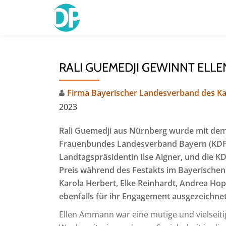
Skip
to
content
RALI GUEMEDJI GEWINNT ELL
Firma Bayerischer Landesverband des K
2023
Rali Guemedji aus Nürnberg wurde mit dem
Frauenbundes Landesverband Bayern (KDFB)
Landtagspräsidentin Ilse Aigner, und die KD
Preis während des Festakts im Bayerischen
Karola Herbert, Elke Reinhardt, Andrea H
ebenfalls für ihr Engagement ausgezeichnet
Ellen Ammann war eine mutige und vielseitige