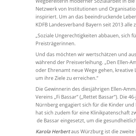
Wegbereiterin moderner Sozialarbeit in die 
Netzwerk von Institutionen und Organisation
inspiriert. Um an das beeindruckende Lebe
KDFB Landesverband Bayern seit 2013 alle 
„Soziale Ungerechtigkeiten abbauen, sich fü
Preisträgerinnen.
Und das möchten wir wertschätzen und ausz
während der Preisverleihung. „Den Ellen-Amm
oder Ehrenamt neue Wege gehen, kreative
um ihre Ziele zu erreichen.“
Die Gewinnerin des diesjährigen Ellen-Amm
Vereins „Fi Bassar“ („Rettet Bassar“). Die 
Nürnberg engagiert sich für die Kinder und
hat sich zudem für eine Klinikpatenschaft
de Bassar eingesetzt, um die gesundheitlic
Karola Herbert
aus Würzburg ist die zweite P