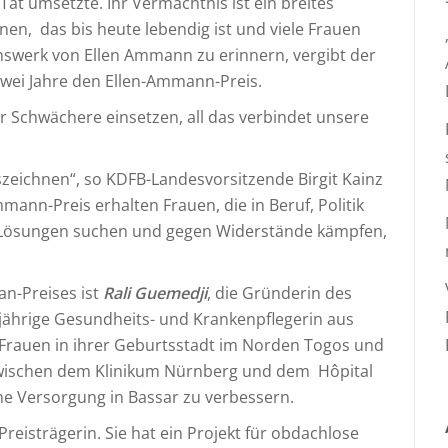
Tat umsetzte. Ihr Vermächtnis ist ein breites
en, das bis heute lebendig ist und viele Frauen
nswerk von Ellen Ammann zu erinnern, vergibt der
zwei Jahre den Ellen-Ammann-Preis.
r Schwächere einsetzen, all das verbindet unsere
eichnen“, so KDFB-Landesvorsitzende Birgit Kainz
ann-Preis erhalten Frauen, die in Beruf, Politik
 Lösungen suchen und gegen Widerstände kämpfen,
an-Preises ist
Rali
Guemedji
, die Gründerin des
46-jährige Gesundheits- und Krankenpflegerin aus
 Frauen in ihrer Geburtsstadt im Norden Togos und
 zwischen dem Klinikum Nürnberg und dem Hôpital
he Versorgung in Bassar zu verbessern.
reisträgerin. Sie hat ein Projekt für obdachlose