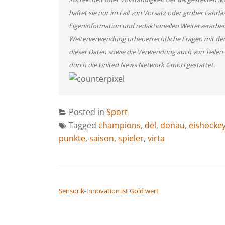
haftet sie nur im Fall von Vorsatz oder grober Fahrlä
Eigeninformation und redaktionellen Weiterverarbeitun
Weiterverwendung urheberrechtliche Fragen mit de
dieser Daten sowie die Verwendung auch von Teilen
durch die United News Network GmbH gestattet.
Posted in
Sport
Tagged
champions
,
del
,
donau
,
eishocke
punkte
,
saison
,
spieler
,
virta
BEITRAGSNAVIGATION
Sensorik-Innovation ist Gold wert