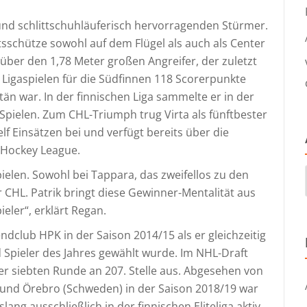
und schlittschuhläuferisch hervorragenden Stürmer.
htsschütze sowohl auf dem Flügel als auch als Center
über den 1,78 Meter großen Angreifer, der zuletzt
9 Ligaspielen für die Südfinnen 118 Scorerpunkte
tän war. In der finnischen Liga sammelte er in der
Spielen. Zum CHL-Triumph trug Virta als fünftbester
lf Einsätzen bei und verfügt bereits über die
 Hockey League.
pielen. Sowohl bei Tappara, das zweifellos zu den
 CHL. Patrik bringt diese Gewinner-Mentalität aus
eler“, erklärt Regan.
endclub HPK in der Saison 2014/15 als er gleichzeitig
 Spieler des Jahres gewählt wurde. Im NHL-Draft
er siebten Runde an 207. Stelle aus. Abgesehen von
 und Örebro (Schweden) in der Saison 2018/19 war
ng ausschließlich in der finnischen Eliteliga aktiv.