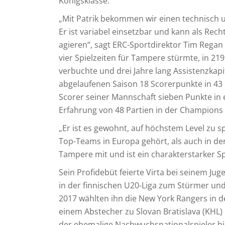
Königsklasse.
„Mit Patrik bekommen wir einen technisch 
Er ist variabel einsetzbar und kann als Rec
agieren“, sagt ERC-Sportdirektor Tim Regan 
vier Spielzeiten für Tampere stürmte, in 21
verbuchte und drei Jahre lang Assistenzkapi
abgelaufenen Saison 18 Scorerpunkte in 43 
Scorer seiner Mannschaft sieben Punkte in e
Erfahrung von 48 Partien in der Champions
„Er ist es gewohnt, auf höchstem Level zu s
Top-Teams in Europa gehört, als auch in der
Tampere mit und ist ein charakterstarker Spi
Sein Profidebüt feierte Virta bei seinem Jug
in der finnischen U20-Liga zum Stürmer und
2017 wählten ihn die New York Rangers in d
einem Abstecher zu Slovan Bratislava (KHL)
der ehemalige Nachwuchsnationalspieler bisla