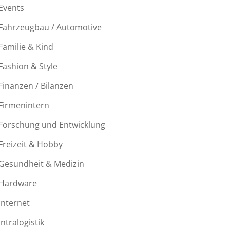
Events
Fahrzeugbau / Automotive
Familie & Kind
Fashion & Style
Finanzen / Bilanzen
Firmenintern
Forschung und Entwicklung
Freizeit & Hobby
Gesundheit & Medizin
Hardware
Internet
Intralogistik