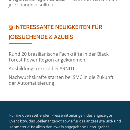
jetzt handeln sollten
INTERESSANTE NEUIGKEITEN FÜR
JOBSUCHENDE & AZUBIS
Rund 20 brasilianische Fachkräfte in der Black
Forest Power Region angekommen
Ausbildungsrekord bei ARNDT
Nachwuchskräfte starten bei SMC in die Zukunft
der Automatisierung
Für die oben stehenden Pressemitteilungen, das angezeigte
Event bzw. das Stellenangebot sowie für das angezeigte Bild- und
Tonmaterial ist allein der jeweils angegebene Herausgeber