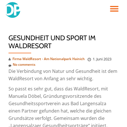
TO
Skip
to
NA
content
GESUNDHEIT UND SPORT IM
WALDRESORT
Firma WaldResort - Am Nationalpark Hainich
1. Juni 2023
No comments
Die Verbindung von Natur und Gesundheit ist dem
WaldResort von Anfang an sehr wichtig.
So passt es sehr gut, dass das WaldResort, mit
Manuela Döbel, Gründungsvorsitzende des
Gesundheitssportverein aus Bad Langensalza
einen Partner gefunden hat, welche die gleichen
Grundsätze verfolgt. Gemeinsam wurden die
„Langensalzaer Gesundheitsvorträge“ initiiert.